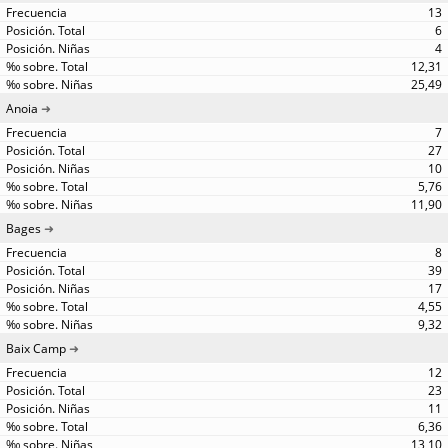
13
6
4
12,31
25,49
Anoia
7
27
10
5,76
11,90
Bages
8
39
17
4,55
9,32
Baix Camp
12
23
11
6,36
13,10