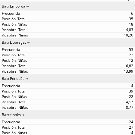
Baix Empordà
6
35
18
4,83
10,26
Baix Llobregat
53
22
12
6,82
13,99
Baix Penedès
4
39
22
4,17
8,77
Barcelonès
124
27
14