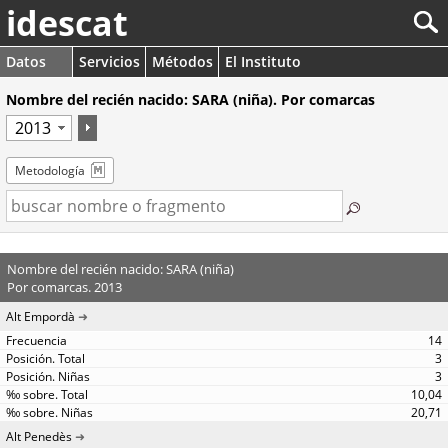
idescat
Datos
Servicios
Métodos
El Instituto
Nombre del recién nacido: SARA (niña). Por comarcas
Metodología
Nombre del recién nacido: SARA (niña)
Por comarcas. 2013
Alt Empordà
14
3
3
10,04
20,71
Alt Penedès