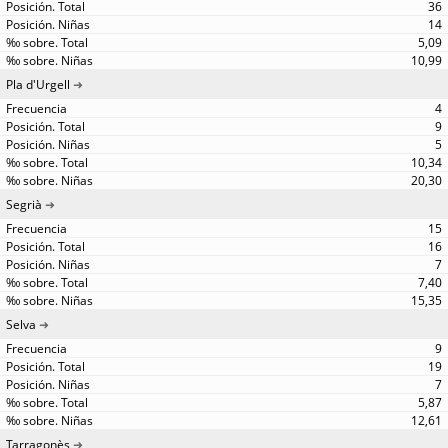
36
14
5,09
10,99
Pla d'Urgell
4
9
5
10,34
20,30
Segrià
15
16
7
7,40
15,35
Selva
9
19
7
5,87
12,61
Tarragonès