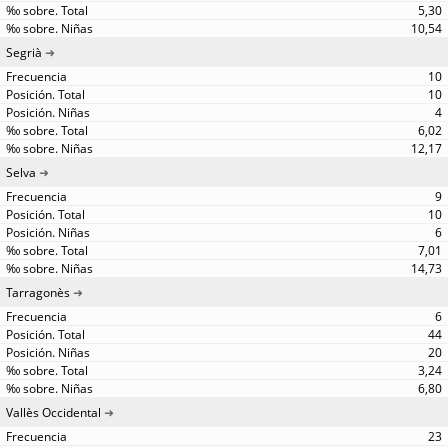
5,30
10,54
Segrià
10
10
4
6,02
12,17
Selva
9
10
6
7,01
14,73
Tarragonès
6
44
20
3,24
6,80
Vallès Occidental
23