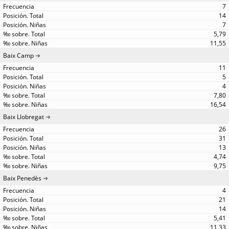
7
14
7
5,79
11,55
Baix Camp
11
5
4
7,80
16,54
Baix Llobregat
26
31
13
4,74
9,75
Baix Penedès
4
21
14
5,41
11,33