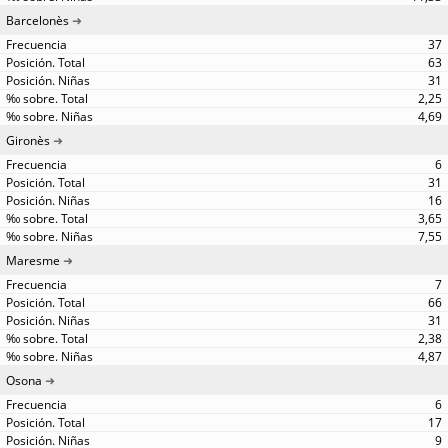
Barcelonès
37
63
31
2,25
4,69
Gironès
6
31
16
3,65
7,55
Maresme
7
66
31
2,38
4,87
Osona
6
17
9