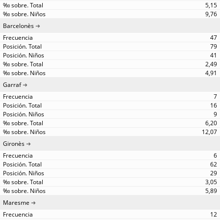
5,15
9,76
Barcelonès
47
79
41
2,49
4,91
Garraf
7
16
9
6,20
12,07
Gironès
6
62
29
3,05
5,89
Maresme
12