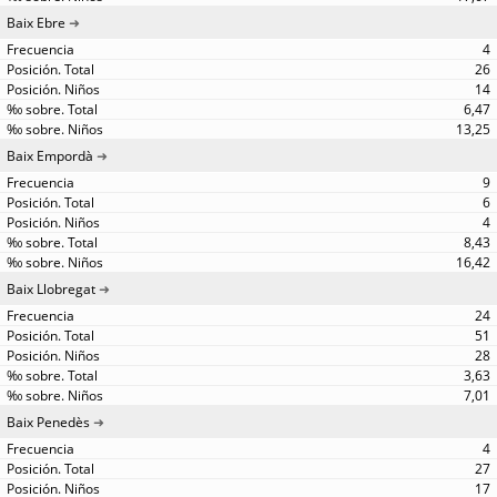
Baix Ebre
4
26
14
6,47
13,25
Baix Empordà
9
6
4
8,43
16,42
Baix Llobregat
24
51
28
3,63
7,01
Baix Penedès
4
27
17