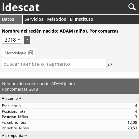
idescat
Datos
Servicios
Métodos
El Instituto
Nombre del recién nacido: ADAM (niño). Por comarcas
Metodología
Nombre del recién nacido: ADAM (niño)
Por comarcas. 2018
Alt Camp
4
4
3
12,08
23,53
Alt Empordà