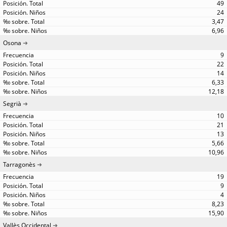
49
24
3,47
6,96
Osona
9
22
14
6,33
12,18
Segrià
10
21
13
5,66
10,96
Tarragonès
19
9
4
8,23
15,90
Vallès Occidental