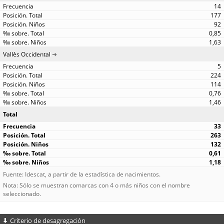
14
177
92
0,85
1,63
Vallès Occidental
5
224
114
0,76
1,46
Total
33
263
132
0,61
1,18
Fuente: Idescat, a partir de la estadística de nacimientos.
Nota: Sólo se muestran comarcas con 4 o más niños con el nombre
seleccionado.
Criterio de desagregación