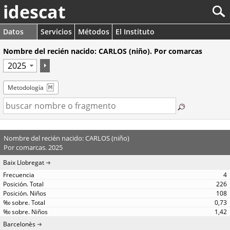
idescat
Datos
Servicios
Métodos
El Instituto
Nombre del recién nacido: CARLOS (niño). Por comarcas
Metodología
Nombre del recién nacido: CARLOS (niño)
Por comarcas. 2025
Baix Llobregat
4
226
108
0,73
1,42
Barcelonès