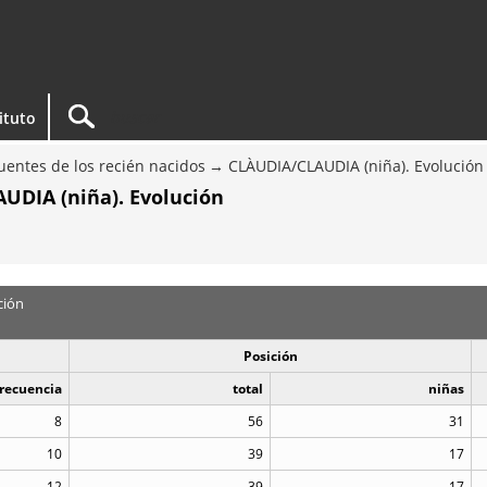
tituto
entes de los recién nacidos
CLÀUDIA/CLAUDIA (niña). Evolución
UDIA (niña). Evolución
ción
Posición
recuencia
total
niñas
8
56
31
10
39
17
12
39
17