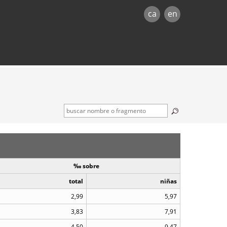
ca
en
‰ sobre
total
niñas
2,99
5,97
3,83
7,91
4,50
9,47