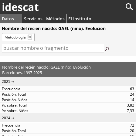
idescat
Datos
Servicios
Métodos
El Instituto
Nombre del recién nacido: GAEL (niño). Evolución
Metodología
Nombre del recién nacido: GAEL (niño). Evolución
Barcelonès. 1997-2025
2025
63
24
14
3,82
7,33
2024
72
20