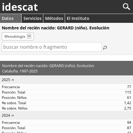
idescat
Datos
Servicios
Métodos
El Instituto
Nombre del recién nacido: GERARD (niño). Evolución
Metodología
Nombre del recién nacido: GERARD (niño). Evolución
Cataluña. 1997-2025
2025
77
115
61
1,42
2,75
2024
94
87