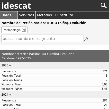
idescat
Datos
Servicios
Métodos
El Instituto
Nombre del recién nacido: HUGO (niño). Evolución
Metodología
Nombre del recién nacido: HUGO (niño). Evolución
Cataluña. 1997-2025
2025
321
13
7
5,92
11,46
2024
281
21