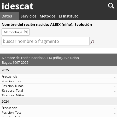
idescat
Datos
Servicios
Métodos
El Instituto
Nombre del recién nacido: ALEIX (niño). Evolución
Metodología
Nombre del recién nacido: ALEIX (niño). Evolución
Bages. 1997-2025
2025
..
..
..
..
..
2024
..
..