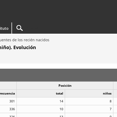
tituto
entes de los recién nacidos
iño). Evolución
Posición
recuencia
total
niños
301
14
8
336
10
7
326
13
9