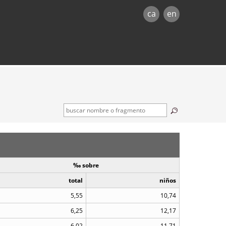
ca
en
‰ sobre
total
niños
5,55
10,74
6,25
12,17
6,02
11,71