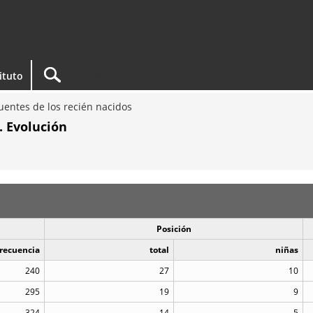
tituto
entes de los recién nacidos
. Evolución
Posición
recuencia
total
niñas
240
27
10
295
19
9
324
14
5