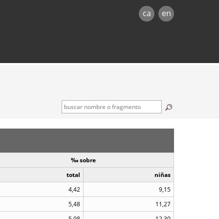
ca
en
‰ sobre
total
niñas
4,42
9,15
5,48
11,27
5,98
12,30