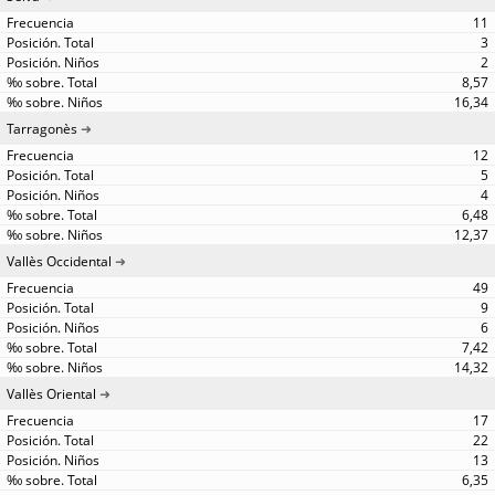
11
3
2
8,57
16,34
Tarragonès
12
5
4
6,48
12,37
Vallès Occidental
49
9
6
7,42
14,32
Vallès Oriental
17
22
13
6,35