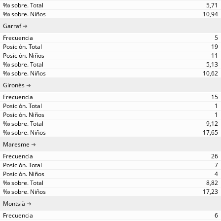
5,71
10,94
Garraf
5
19
11
5,13
10,62
Gironès
15
1
1
9,12
17,65
Maresme
26
7
4
8,82
17,23
Montsià
6