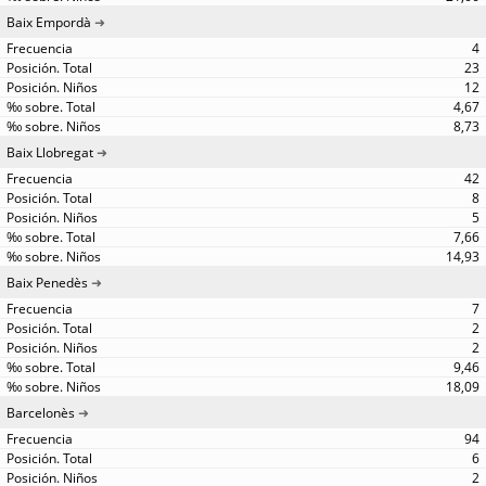
Baix Empordà
4
23
12
4,67
8,73
Baix Llobregat
42
8
5
7,66
14,93
Baix Penedès
7
2
2
9,46
18,09
Barcelonès
94
6
2