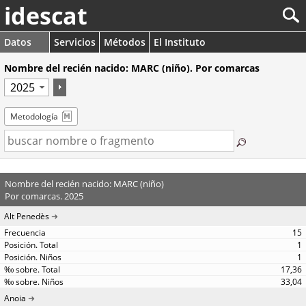
idescat
Datos
Servicios
Métodos
El Instituto
Nombre del recién nacido: MARC (niño). Por comarcas
Metodología
Nombre del recién nacido: MARC (niño)
Por comarcas. 2025
Alt Penedès
15
1
1
17,36
33,04
Anoia