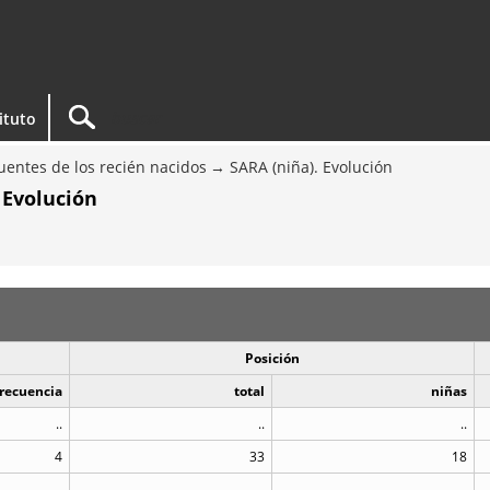
tituto
entes de los recién nacidos
SARA (niña). Evolución
 Evolución
Posición
recuencia
total
niñas
..
..
..
4
33
18
..
..
..