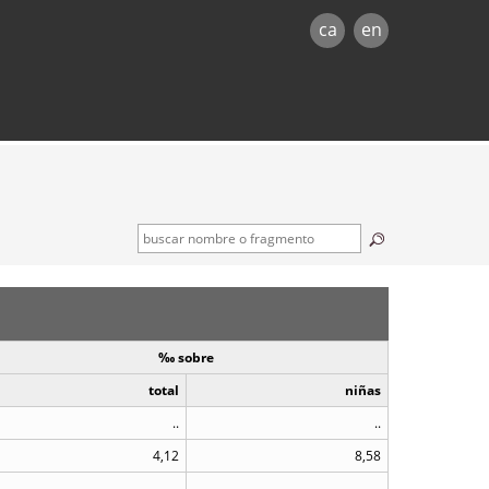
ca
en
‰ sobre
total
niñas
..
..
4,12
8,58
..
..