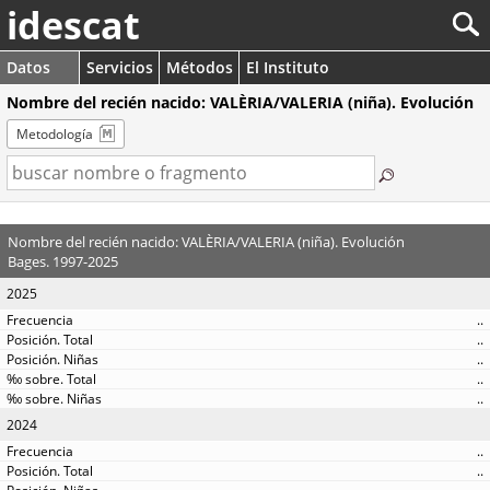
idescat
Datos
Servicios
Métodos
El Instituto
Nombre del recién nacido: VALÈRIA/VALERIA (niña). Evolución
Metodología
Nombre del recién nacido: VALÈRIA/VALERIA (niña). Evolución
Bages. 1997-2025
2025
..
..
..
..
..
2024
..
..