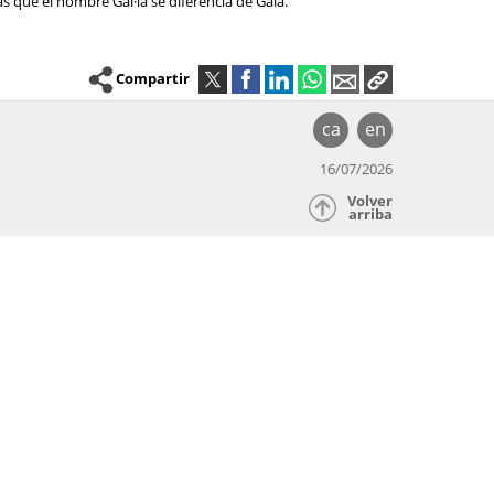
as que el nombre Gal·la se diferencia de Gala.
Compartir
ca
en
16/07/2026
Volver
arriba