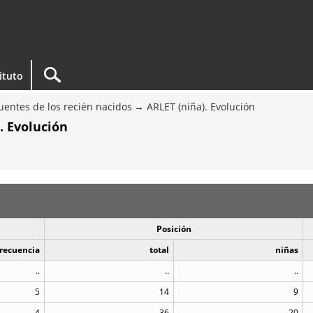
tituto
entes de los recién nacidos
ARLET (niña). Evolución
. Evolución
Posición
recuencia
total
niñas
..
..
..
5
14
9
4
36
20