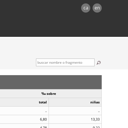
ca
en
‰ sobre
total
niñas
..
..
6,80
13,33
4,78
9,22