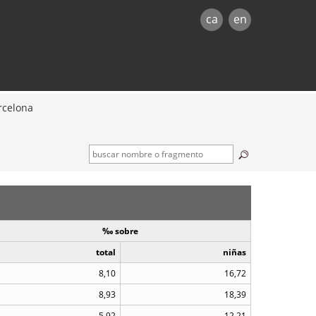
ca
en
rcelona
‰ sobre
total
niñas
8,10
16,72
8,93
18,39
5,92
12,21