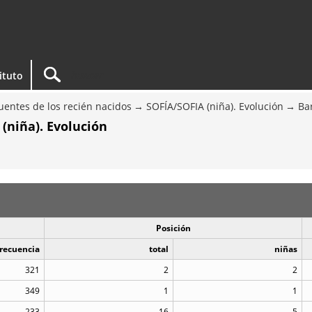
tituto
entes de los recién nacidos
SOFÍA/SOFIA (niña). Evolución
Ba
(niña). Evolución
Posición
recuencia
total
niñas
321
2
2
349
1
1
233
16
5