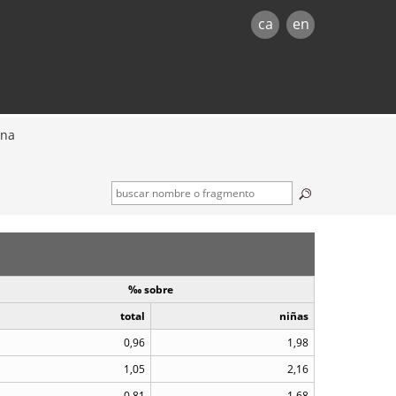
ca
en
ona
‰ sobre
total
niñas
0,96
1,98
1,05
2,16
0,81
1,68