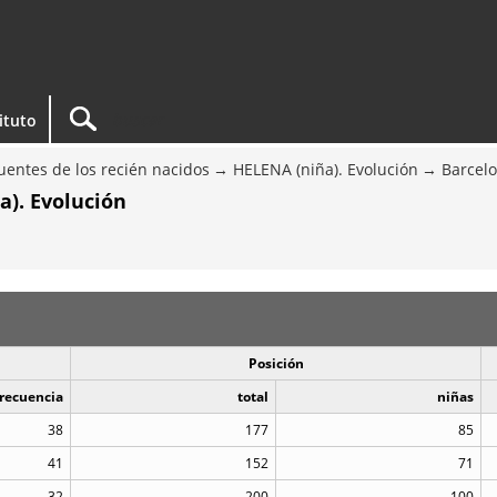
tituto
entes de los recién nacidos
HELENA (niña). Evolución
Barcel
a). Evolución
Posición
recuencia
total
niñas
38
177
85
41
152
71
32
200
100