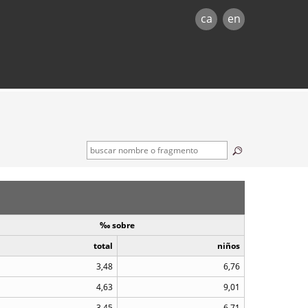
ca
en
‰ sobre
total
niños
3,48
6,76
4,63
9,01
3,45
6,71