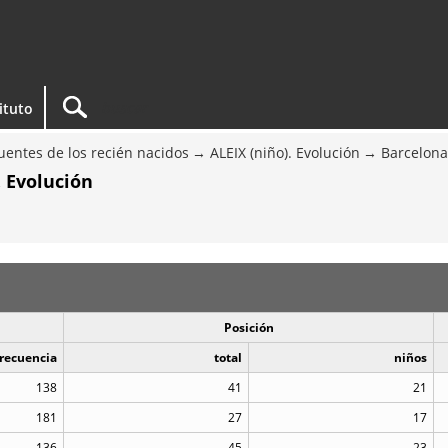
tituto
entes de los recién nacidos
ALEIX (niño). Evolución
Barcelona
. Evolución
Posición
recuencia
total
niños
138
41
21
181
27
17
136
45
23