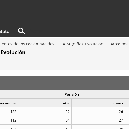
tituto
entes de los recién nacidos
SARA (niña). Evolución
Barcelona
 Evolución
Posición
recuencia
total
niñas
122
52
26
112
54
27
128
51
26