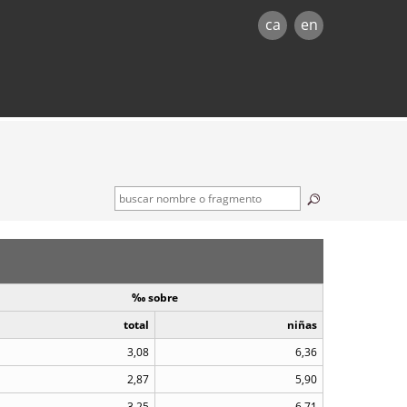
ca
en
‰ sobre
total
niñas
3,08
6,36
2,87
5,90
3,25
6,71