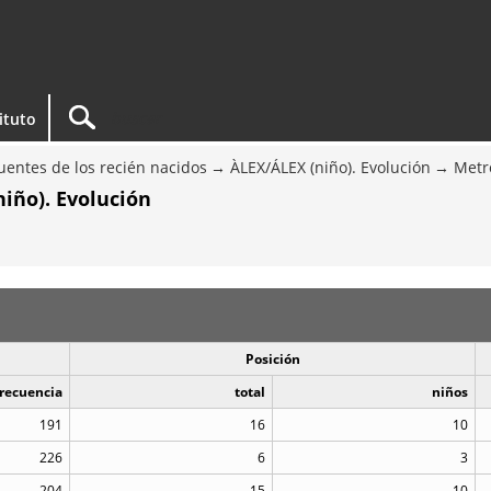
tituto
entes de los recién nacidos
ÀLEX/ÁLEX (niño). Evolución
Metr
iño). Evolución
Posición
recuencia
total
niños
191
16
10
226
6
3
204
15
10