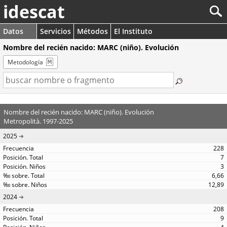
idescat
Datos
Servicios
Métodos
El Instituto
Nombre del recién nacido: MARC (niño). Evolución
Metodología
Nombre del recién nacido: MARC (niño). Evolución
Metropolità. 1997-2025
2025
228
7
3
6,66
12,89
2024
208
9