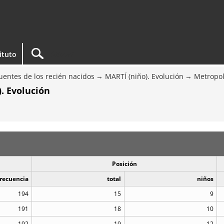
tituto
entes de los recién nacidos
MARTÍ (niño). Evolución
Metropol
. Evolución
Posición
recuencia
total
niños
194
15
9
191
18
10
192
19
12