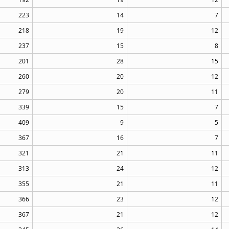
223
14
7
218
19
12
237
15
8
201
28
15
260
20
12
279
20
11
339
15
7
409
9
5
367
16
7
321
21
11
313
24
12
355
21
11
366
23
12
367
21
12