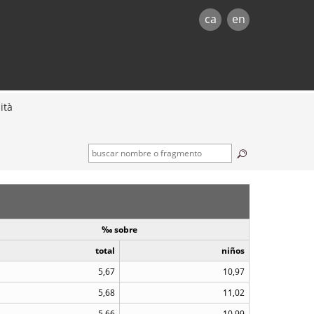
ca
en
ità
‰ sobre
total
niños
5,67
10,97
5,68
11,02
5,66
10,99