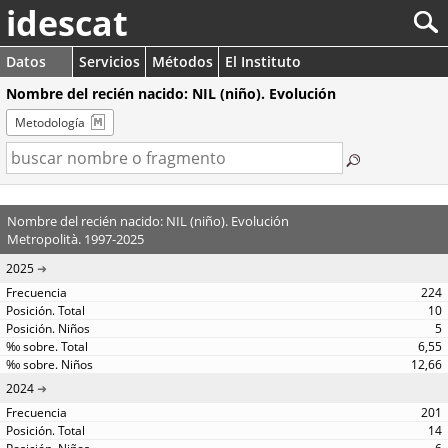
idescat
Datos
Servicios
Métodos
El Instituto
Nombre del recién nacido: NIL (niño). Evolución
Metodología
Nombre del recién nacido: NIL (niño). Evolución
Metropolità. 1997-2025
2025
224
10
5
6,55
12,66
2024
201
14