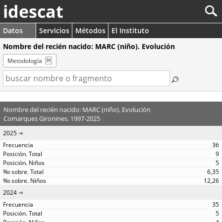
idescat
Datos
Servicios
Métodos
El Instituto
Nombre del recién nacido: MARC (niño). Evolución
Metodología
Nombre del recién nacido: MARC (niño). Evolución
Comarques Gironines. 1997-2025
2025
36
9
5
6,35
12,26
2024
35
5