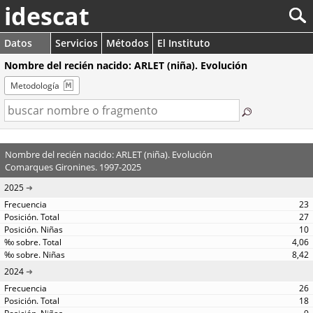
idescat
Datos
Servicios
Métodos
El Instituto
Nombre del recién nacido: ARLET (niña). Evolución
Metodología
Nombre del recién nacido: ARLET (niña). Evolución
Comarques Gironines. 1997-2025
2025
23
27
10
4,06
8,42
2024
26
18