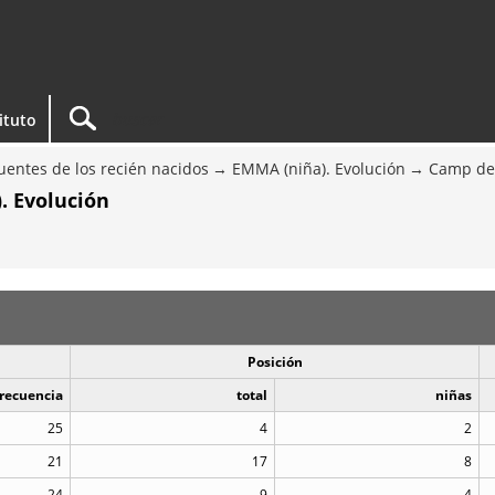
tituto
entes de los recién nacidos
EMMA (niña). Evolución
Camp de
. Evolución
Posición
recuencia
total
niñas
25
4
2
21
17
8
24
9
4