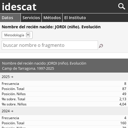
idescat
Datos
Servicios
Métodos
El Instituto
Nombre del recién nacido: JORDI (niño). Evolución
Metodología
Nombre del recién nacido: JORDI (niño). Evolución
Camp de Tarragona. 1997-2025
2025
8
87
49
2,13
4,04
2024
4
160