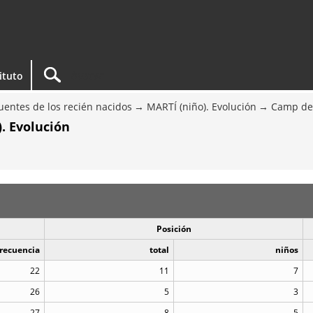
tituto
entes de los recién nacidos
MARTÍ (niño). Evolución
Camp de
. Evolución
Posición
recuencia
total
niños
22
11
7
26
5
3
27
8
5