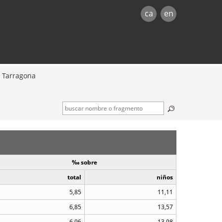
ca
en
 Tarragona
‰ sobre
total
niños
5,85
11,11
6,85
13,57
6,96
13,98