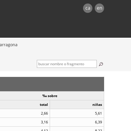
ca
en
arragona
‰ sobre
total
niñas
2,66
5,61
3,16
6,39
4,12
8,22