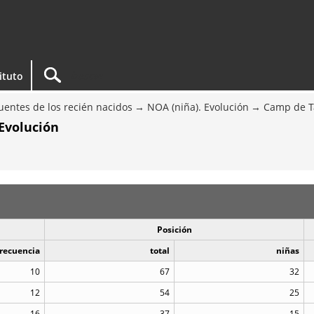
tituto
entes de los recién nacidos
NOA (niña). Evolución
Camp de T
Evolución
Posición
recuencia
total
niñas
10
67
32
12
54
25
16
37
15