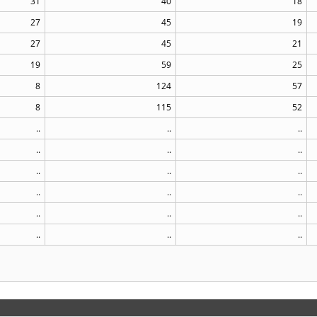
31
40
18
27
45
19
27
45
21
19
59
25
8
124
57
8
115
52
..
..
..
..
..
..
..
..
..
..
..
..
..
..
..
..
..
..