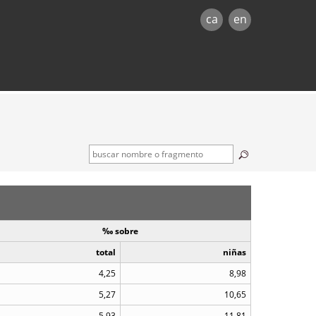
ca
en
‰ sobre
total
niñas
4,25
8,98
5,27
10,65
5,93
11,81