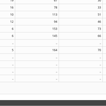
19
67
30
16
78
33
10
113
51
12
94
46
6
153
73
6
145
66
..
..
..
5
164
70
..
..
..
..
..
..
..
..
..
..
..
..