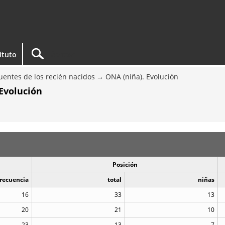
tituto
entes de los recién nacidos
ONA (niña). Evolución
Evolución
Posición
recuencia
total
niñas
16
33
13
20
21
10
23
13
7