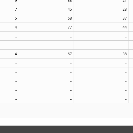
9
33
21
7
45
23
5
68
37
4
77
44
..
..
..
..
..
..
4
67
38
..
..
..
..
..
..
..
..
..
..
..
..
..
..
..