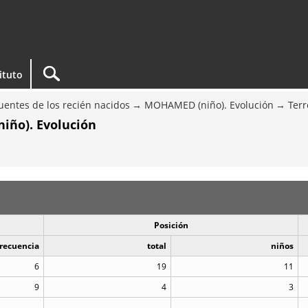
tituto
entes de los recién nacidos
MOHAMED (niño). Evolución
Terr
iño). Evolución
Posición
recuencia
total
niños
6
19
11
9
4
3
..
..
..