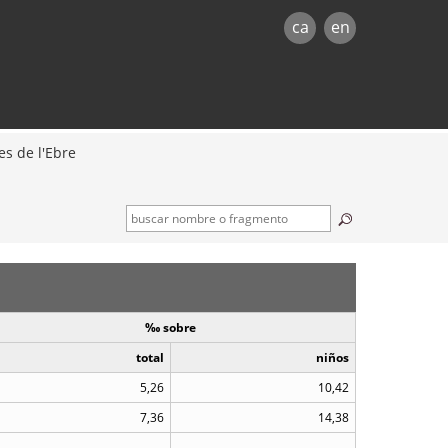
ca
en
es de l'Ebre
‰ sobre
total
niños
5,26
10,42
7,36
14,38
..
..