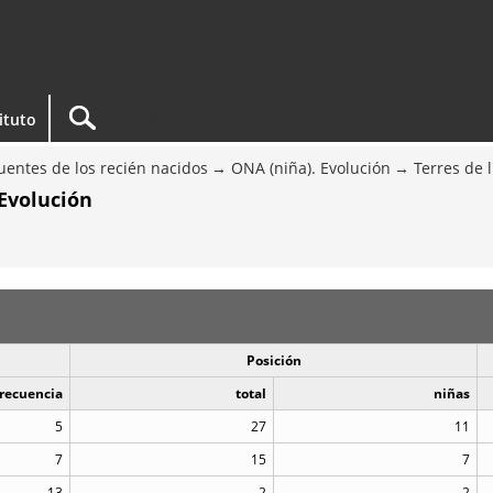
tituto
entes de los recién nacidos
ONA (niña). Evolución
Terres de 
Evolución
Posición
recuencia
total
niñas
5
27
11
7
15
7
13
2
2