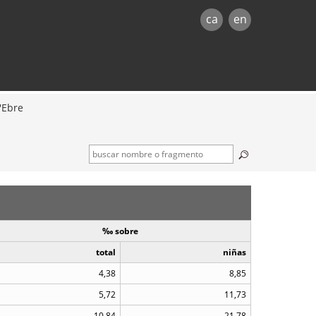
ca
en
l'Ebre
‰ sobre
total
niñas
4,38
8,85
5,72
11,73
10,84
21,78