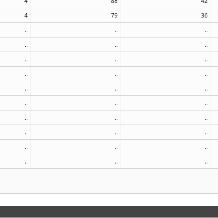
4
88
42
4
79
36
..
..
..
..
..
..
..
..
..
..
..
..
..
..
..
..
..
..
..
..
..
..
..
..
..
..
..
..
..
..