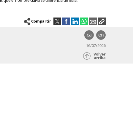
as que el nombre Gal·la se diferencia de Gala.
Compartir
ca
en
16/07/2026
Volver
arriba