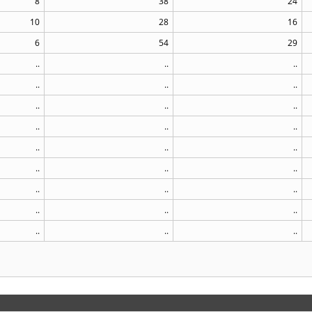
8
38
24
10
28
16
6
54
29
..
..
..
..
..
..
..
..
..
..
..
..
..
..
..
..
..
..
..
..
..
..
..
..
..
..
..