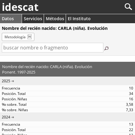
idescat
Datos
Servicios
Métodos
El Instituto
Nombre del recién nacido: CARLA (niña). Evolución
Metodología
Nombre del recién nacido: CARLA (niña). Evolución
Ponent. 1997-2025
2025
10
34
16
3,58
7,33
2024
13
22