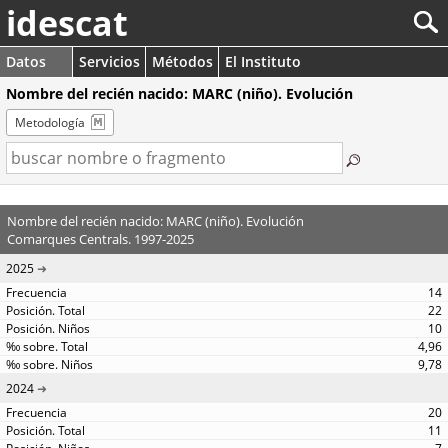
idescat
Datos
Servicios
Métodos
El Instituto
Nombre del recién nacido: MARC (niño). Evolución
Metodología
Nombre del recién nacido: MARC (niño). Evolución
Comarques Centrals. 1997-2025
2025
14
22
10
4,96
9,78
2024
20
11