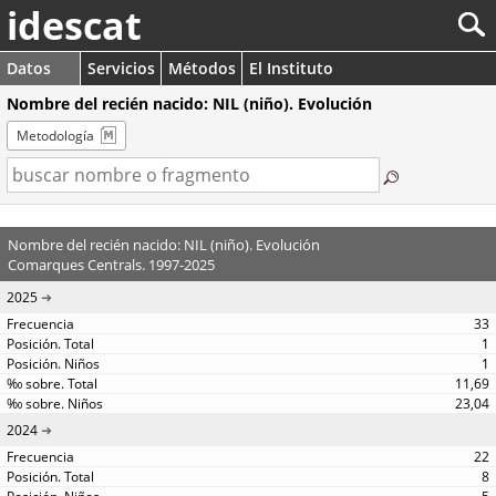
idescat
Datos
Servicios
Métodos
El Instituto
Nombre del recién nacido: NIL (niño). Evolución
Metodología
Nombre del recién nacido: NIL (niño). Evolución
Comarques Centrals. 1997-2025
2025
33
1
1
11,69
23,04
2024
22
8