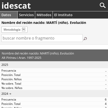
idescat
Datos
Servicios
Métodos
El Instituto
Nombre del recién nacido: MARTÍ (niño). Evolución
Metodología
Nombre del recién nacido: MARTÍ (niño). Evolución
Alt Pirineu i Aran. 1997-2025
2025
..
..
..
..
..
2024
6
4