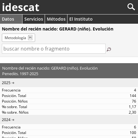
idescat
Datos
Servicios
Métodos
El Instituto
Nombre del recién nacido: GERARD (niño). Evolución
Metodología
Nombre del recién nacido: GERARD (niño). Evolución
Penedès. 1997-2025
2025
4
144
76
1,17
2,30
2024
6
100