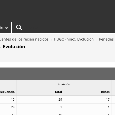
tituto
entes de los recién nacidos
HUGO (niño). Evolución
Penedès
. Evolución
Posición
recuencia
total
niños
15
29
17
28
1
1
22
10
4