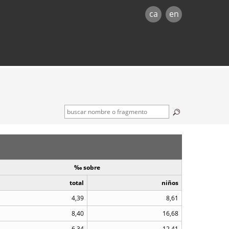
ca
en
‰ sobre
total
niños
4,39
8,61
8,40
16,68
6,34
12,41