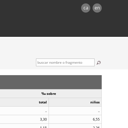
ca
en
‰ sobre
total
niños
..
..
3,30
6,55
1,15
2,26