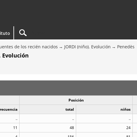
tituto
entes de los recién nacidos
JORDI (niño). Evolución
Penedès
. Evolución
Posición
recuencia
total
niños
..
..
..
11
48
24
4
156
81