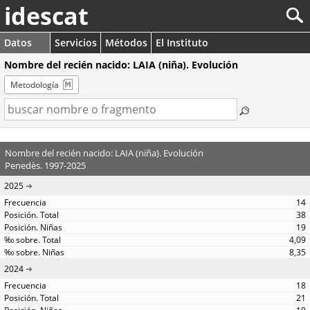
idescat
Datos
Servicios
Métodos
El Instituto
Nombre del recién nacido: LAIA (niña). Evolución
Metodología
Nombre del recién nacido: LAIA (niña). Evolución
Penedès. 1997-2025
2025
14
38
19
4,09
8,35
2024
18
21