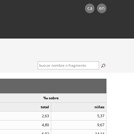
ca
en
‰ sobre
total
niñas
2,63
5,37
4,80
9,67
6,92
14,14