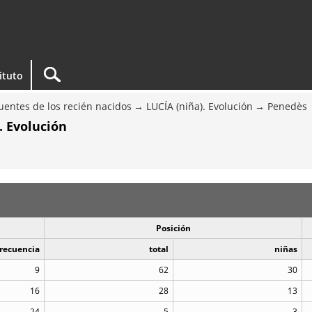
tituto
entes de los recién nacidos
LUCÍA (niña). Evolución
Penedès
. Evolución
Posición
recuencia
total
niñas
9
62
30
16
28
13
24
5
3