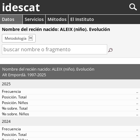
idescat
Datos
Servicios
Métodos
El Instituto
Nombre del recién nacido: ALEIX (niño). Evolución
Metodología
Nombre del recién nacido: ALEIX (niño). Evolución
Alt Empordà. 1997-2025
2025
..
..
..
..
..
2024
..
..