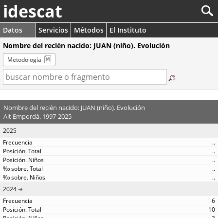
idescat
Datos
Servicios
Métodos
El Instituto
Nombre del recién nacido: JUAN (niño). Evolución
Metodología
Nombre del recién nacido: JUAN (niño). Evolución
Alt Empordà. 1997-2025
2025
..
..
..
..
..
2024
6
10