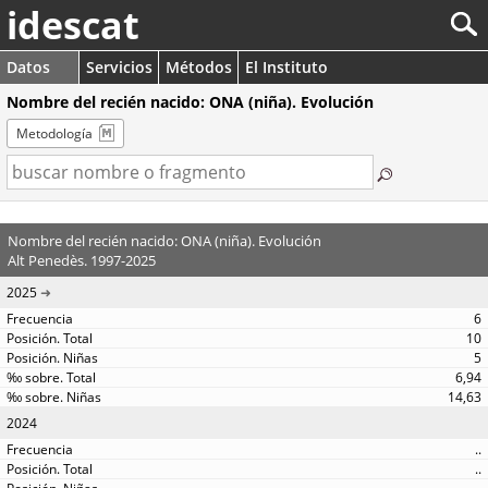
idescat
Datos
Servicios
Métodos
El Instituto
Nombre del recién nacido: ONA (niña). Evolución
Metodología
Nombre del recién nacido: ONA (niña). Evolución
Alt Penedès. 1997-2025
2025
6
10
5
6,94
14,63
2024
..
..