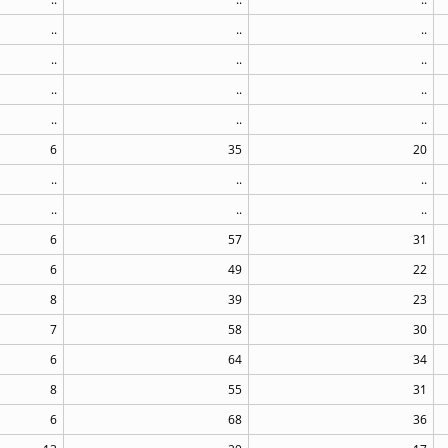
..
..
..
..
..
..
..
..
..
..
..
..
6
35
20
..
..
..
..
..
..
6
57
31
6
49
22
8
39
23
7
58
30
6
64
34
8
55
31
6
68
36