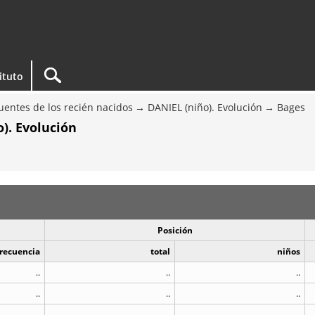
tituto
entes de los recién nacidos
DANIEL (niño). Evolución
Bages
). Evolución
Posición
recuencia
total
niños
..
..
..
..
..
..
..
..
..