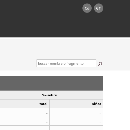
ca
en
‰ sobre
total
niños
..
..
..
..
..
..