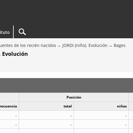
tituto
entes de los recién nacidos
JORDI (niño). Evolución
Bages
. Evolución
Posición
recuencia
total
niños
..
..
..
..
..
..
..
..
..