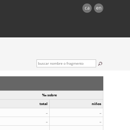
ca
en
‰ sobre
total
niños
..
..
..
..
..
..