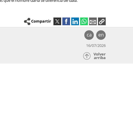
as que el nombre Gal·la se diferencia de Gala.
Compartir
ca
en
16/07/2026
Volver
arriba